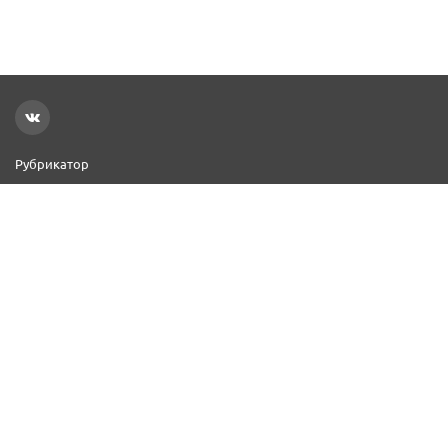
Рубрикатор
Новости
Реклама на сайте
Контакты
Добавить организацию
2000–2026 © СПР
Политика конфиденциальности