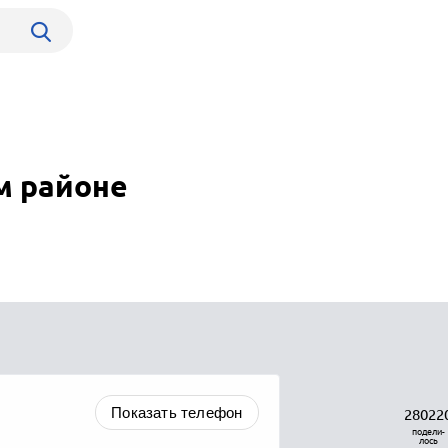
м районе
Показать телефон
28022
подели-
лось