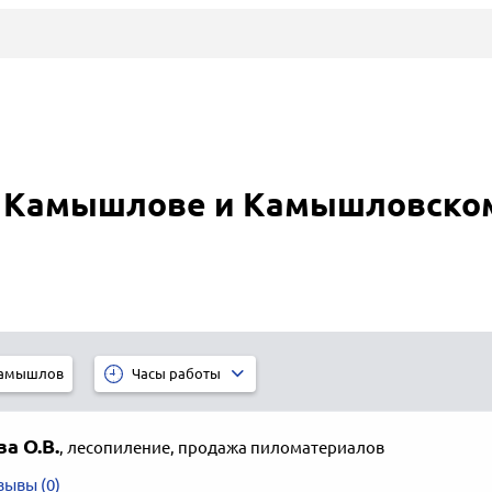
 Камышлове и Камышловско
амышлов
Часы работы
а О.В.
,
лесопиление, продажа пиломатериалов
зывы (0)