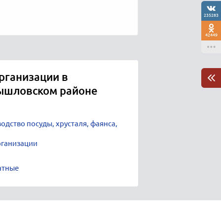
235283
42449
рганизации в
ышловском районе
одство посуды, хрусталя, фаянса,
рганизации
атные