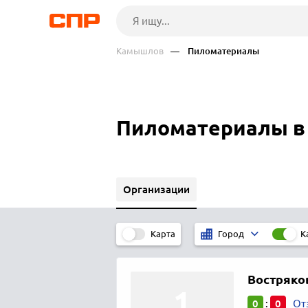
Камышлов
— Пиломатериалы
Пиломатериалы в
Организации
Карта
К
Город
Востряков
0
0
:
От