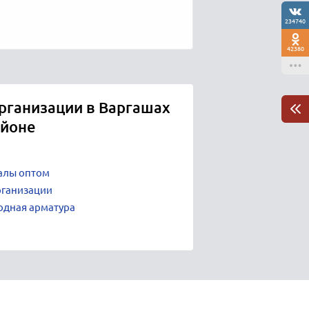
234740
42380
рганизации в Варгашах
айоне
алы оптом
рганизации
одная арматура