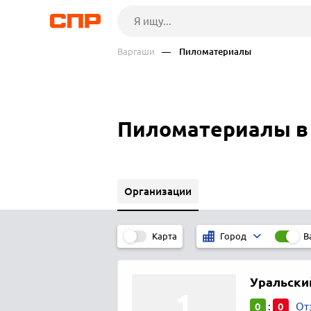
Варгаши
— Пиломатериалы
Пиломатериалы в 
Организации
Карта
В
Город
Уральски
0
0
:
От