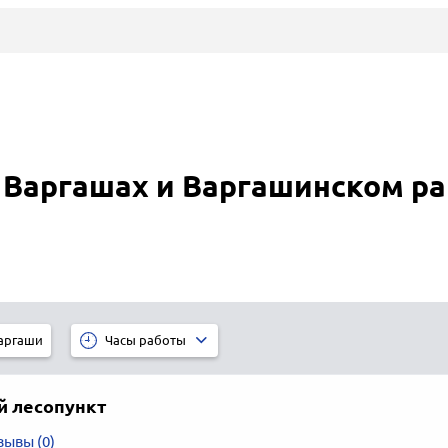
Варгашах и Варгашинском р
аргаши
Часы работы
й лесопункт
зывы (0)