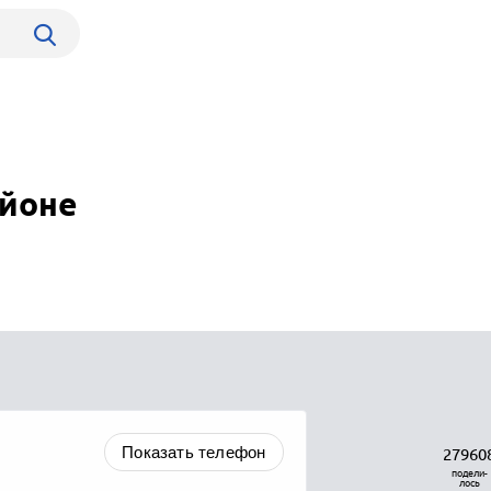
айоне
Показать телефон
27960
подели-
лось