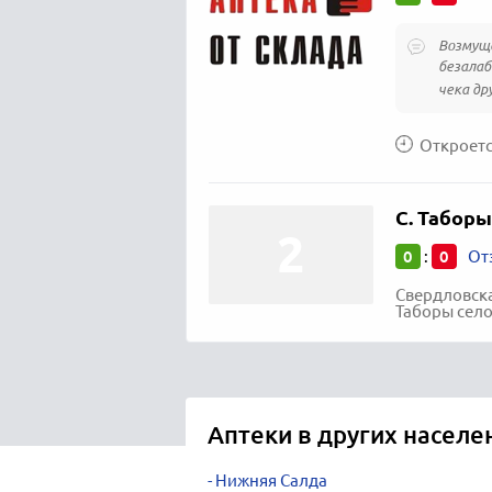
Возмуще
безалаб
чека дру
Откроется
С. Таборы
0
0
:
От
Свердловска
Таборы село
Аптеки в других населе
Нижняя Салда