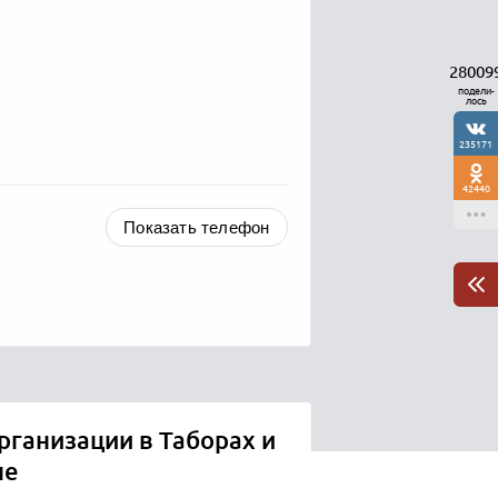
28009
подели-
лось
235171
42440
Показать телефон
рганизации в Таборах и
не